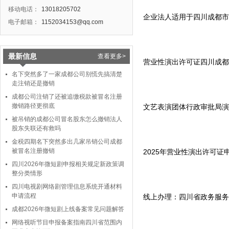
移动电话：
13018205702
企业法人适用于四川成都市
电子邮箱：
1152034153@qq.com
最新信息
查看更多>
营业性演出许可证四川成都
名下突然多了一家成都公司别慌先搞清楚
走注销还是撤销
成都公司注销了还被追缴税款被冒名注册
撤销路径更彻底
文艺表演团体行政审批局演
被吊销的成都公司冒名股东怎么撤销法人
股东失联还有救吗
金税四期名下突然多出几家吊销公司成都
被冒名注册撤销
2025年营业性演出许可证
四川2026年微短剧申报相关规定新政策调
整分类情形
四川电视剧网络剧管理信息系统开通材料
申请流程
线上办理：四川省政务服务
成都2026年微短剧上线备案常见问题解答
网络视听节目申报备案指南四川省范围内