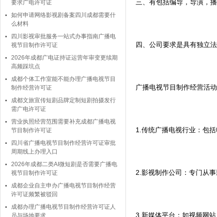
三、有包括编导，导演，播
要求广电许可证
如何申请网络影视剧备案四川成都需要什
么材料
四川影视审批服务一站式办事指南广播电
四、公司要求是具有独立法
视节目制作许可证
2026年成都广电证持证运营年审变更续期
高频踩坑点
成都个体工作室能不能办理广播电视节目
广播电视节目制作经营活动
制作经营许可证
成都文旅宣传短剧品牌定制短剧拍摄发行
需广电许可证
营业执照经营范围需要补充成都广播电视
1.传统广播电视行业：包
节目制作许可证
四川省广播电视节目制作经营许可证审批
周期线上办理入口
2026年成都二类AI微短剧是否需要广播电
2.影视制作公司：专门从
视节目制作许可证
成都企业自主申办广播电视节目制作经营
许可证频繁被驳回
成都办理广播电视节目制作经营许可证人
3.新媒体平台：如视频网
员与场地要求