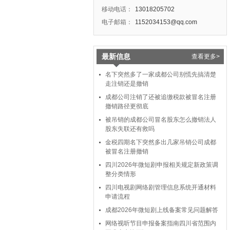
移动电话：
13018205702
电子邮箱：
1152034153@qq.com
最新信息
查看更多>
名下突然多了一家成都公司别慌先搞清楚
走注销还是撤销
成都公司注销了还被追缴税款被冒名注册
撤销路径更彻底
被吊销的成都公司冒名股东怎么撤销法人
股东失联还有救吗
金税四期名下突然多出几家吊销公司成都
被冒名注册撤销
四川2026年微短剧申报相关规定新政策调
整分类情形
四川电视剧网络剧管理信息系统开通材料
申请流程
成都2026年微短剧上线备案常见问题解答
网络视听节目申报备案指南四川省范围内