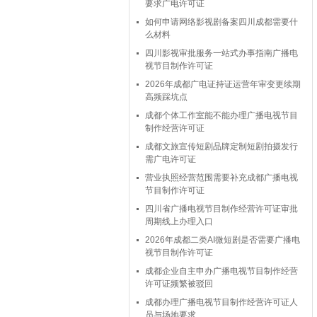
要求广电许可证
如何申请网络影视剧备案四川成都需要什
么材料
四川影视审批服务一站式办事指南广播电
视节目制作许可证
2026年成都广电证持证运营年审变更续期
高频踩坑点
成都个体工作室能不能办理广播电视节目
制作经营许可证
成都文旅宣传短剧品牌定制短剧拍摄发行
需广电许可证
营业执照经营范围需要补充成都广播电视
节目制作许可证
四川省广播电视节目制作经营许可证审批
周期线上办理入口
2026年成都二类AI微短剧是否需要广播电
视节目制作许可证
成都企业自主申办广播电视节目制作经营
许可证频繁被驳回
成都办理广播电视节目制作经营许可证人
员与场地要求