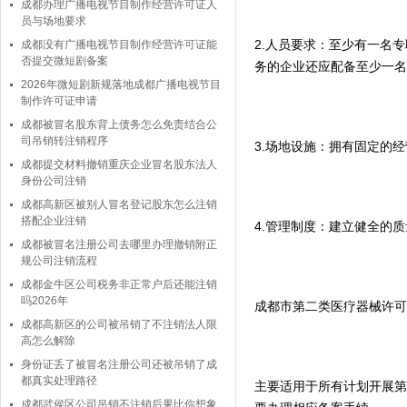
成都办理广播电视节目制作经营许可证人
员与场地要求
2.人员要求：至少有一名
成都没有广播电视节目制作经营许可证能
否提交微短剧备案
务的企业还应配备至少一名
2026年微短剧新规落地成都广播电视节目
制作许可证申请
成都被冒名股东背上债务怎么免责结合公
司吊销转注销程序
3.场地设施：拥有固定的
成都提交材料撤销重庆企业冒名股东法人
身份公司注销
成都高新区被别人冒名登记股东怎么注销
搭配企业注销
4.管理制度：建立健全的
成都被冒名注册公司去哪里办理撤销附正
规公司注销流程
成都金牛区公司税务非正常户后还能注销
吗2026年
成都市第二类医疗器械许可
成都高新区的公司被吊销了不注销法人限
高怎么解除
身份证丢了被冒名注册公司还被吊销了成
都真实处理路径
主要适用于所有计划开展第
成都武侯区公司吊销不注销后果比你想象