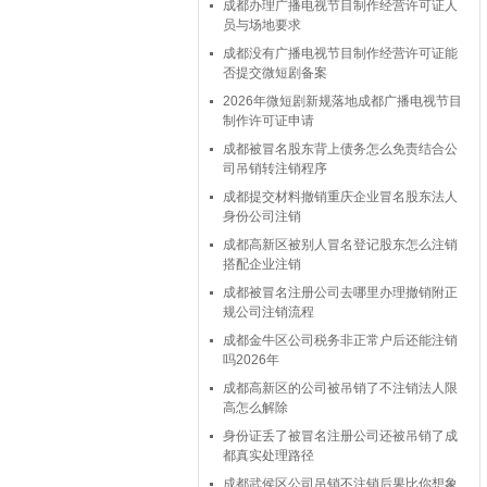
成都办理广播电视节目制作经营许可证人
员与场地要求
成都没有广播电视节目制作经营许可证能
否提交微短剧备案
2026年微短剧新规落地成都广播电视节目
制作许可证申请
成都被冒名股东背上债务怎么免责结合公
司吊销转注销程序
成都提交材料撤销重庆企业冒名股东法人
身份公司注销
成都高新区被别人冒名登记股东怎么注销
搭配企业注销
成都被冒名注册公司去哪里办理撤销附正
规公司注销流程
成都金牛区公司税务非正常户后还能注销
吗2026年
成都高新区的公司被吊销了不注销法人限
高怎么解除
身份证丢了被冒名注册公司还被吊销了成
都真实处理路径
成都武侯区公司吊销不注销后果比你想象