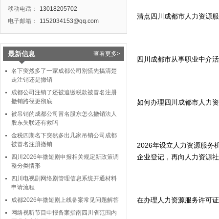
移动电话：
13018205702
清点四川成都市人力资源服
电子邮箱：
1152034153@qq.com
最新信息
查看更多>
四川成都市从事职业中介活
名下突然多了一家成都公司别慌先搞清楚
走注销还是撤销
成都公司注销了还被追缴税款被冒名注册
撤销路径更彻底
如何办理四川成都市人力资
被吊销的成都公司冒名股东怎么撤销法人
股东失联还有救吗
金税四期名下突然多出几家吊销公司成都
被冒名注册撤销
2026年设立人力资源服务
企业登记，再向人力资源社
四川2026年微短剧申报相关规定新政策调
整分类情形
四川电视剧网络剧管理信息系统开通材料
申请流程
在办理人力资源服务许可证之
成都2026年微短剧上线备案常见问题解答
网络视听节目申报备案指南四川省范围内