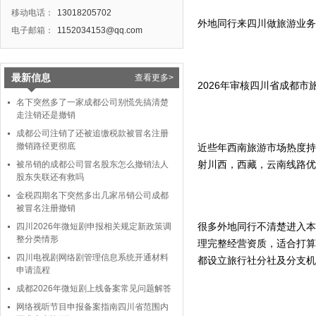
移动电话：
13018205702
外地同行来四川做旅游业务
电子邮箱：
1152034153@qq.com
最新信息
查看更多>
2026年审核四川省成都
名下突然多了一家成都公司别慌先搞清楚
走注销还是撤销
成都公司注销了还被追缴税款被冒名注册
撤销路径更彻底
近些年西南旅游市场热度持
射川西，西藏，云南线路优
被吊销的成都公司冒名股东怎么撤销法人
股东失联还有救吗
金税四期名下突然多出几家吊销公司成都
被冒名注册撤销
很多外地同行不清楚进入本
四川2026年微短剧申报相关规定新政策调
整分类情形
理完整经营资质，适合打算
四川电视剧网络剧管理信息系统开通材料
都设立旅行社分社及分支机
申请流程
成都2026年微短剧上线备案常见问题解答
网络视听节目申报备案指南四川省范围内