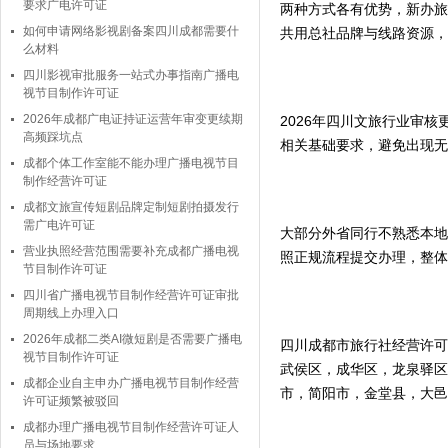
要求广电许可证
两种方式各有优势，新办旅
如何申请网络影视剧备案四川成都需要什
共用总社品牌与线路资源，
么材料
四川影视审批服务一站式办事指南广播电
视节目制作许可证
2026年成都广电证持证运营年审变更续期
2026年四川文旅行业审
高频踩坑点
相关基础要求，避免出现无
成都个体工作室能不能办理广播电视节目
制作经营许可证
成都文旅宣传短剧品牌定制短剧拍摄发行
需广电许可证
大部分外省同行不熟悉本地
营业执照经营范围需要补充成都广播电视
照正规流程提交办理，整体
节目制作许可证
四川省广播电视节目制作经营许可证审批
周期线上办理入口
2026年成都二类AI微短剧是否需要广播电
四川成都市旅行社经营许可
视节目制作许可证
武侯区，成华区，龙泉驿区
成都企业自主申办广播电视节目制作经营
市，简阳市，金堂县，大邑
许可证频繁被驳回
成都办理广播电视节目制作经营许可证人
员与场地要求