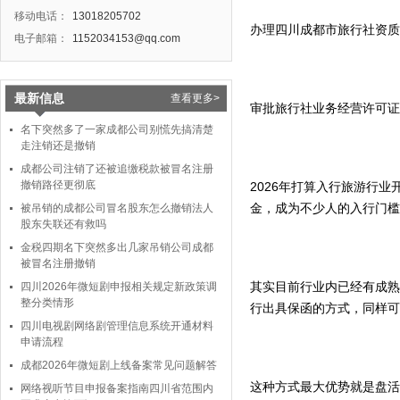
移动电话：
13018205702
办理四川成都市旅行社资质
电子邮箱：
1152034153@qq.com
最新信息
查看更多>
审批旅行社业务经营许可证
名下突然多了一家成都公司别慌先搞清楚
走注销还是撤销
成都公司注销了还被追缴税款被冒名注册
撤销路径更彻底
2026年打算入行旅游行
金，成为不少人的入行门槛
被吊销的成都公司冒名股东怎么撤销法人
股东失联还有救吗
金税四期名下突然多出几家吊销公司成都
被冒名注册撤销
其实目前行业内已经有成熟
四川2026年微短剧申报相关规定新政策调
整分类情形
行出具保函的方式，同样可
四川电视剧网络剧管理信息系统开通材料
申请流程
成都2026年微短剧上线备案常见问题解答
这种方式最大优势就是盘活
网络视听节目申报备案指南四川省范围内