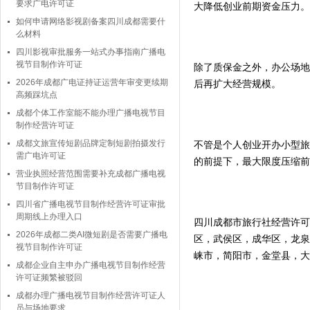
要求广电许可证
大降低创业前期资金压力。
如何申请网络影视剧备案四川成都需要什
么材料
四川影视审批服务一站式办事指南广播电
视节目制作许可证
除了质保金之外，办公场地
2026年成都广电证持证运营年审变更续期
后再扩大经营规模。
高频踩坑点
成都个体工作室能不能办理广播电视节目
制作经营许可证
成都文旅宣传短剧品牌定制短剧拍摄发行
不管是个人创业开办小型旅
需广电许可证
的前提下，最大限度压缩前
营业执照经营范围需要补充成都广播电视
节目制作许可证
四川省广播电视节目制作经营许可证审批
周期线上办理入口
四川成都市旅行社经营许可
2026年成都二类AI微短剧是否需要广播电
区，武侯区，成华区，龙泉
视节目制作许可证
崃市，简阳市，金堂县，大
成都企业自主申办广播电视节目制作经营
许可证频繁被驳回
成都办理广播电视节目制作经营许可证人
员与场地要求