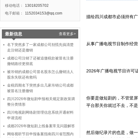
移动电话：
13018205702
电子邮箱：
1152034153@qq.com
描绘四川成都市必须持有广
最新信息
查看更多>
从事广播电视节目制作经营
名下突然多了一家成都公司别慌先搞清楚
走注销还是撤销
成都公司注销了还被追缴税款被冒名注册
撤销路径更彻底
2026年广播电视节目许
被吊销的成都公司冒名股东怎么撤销法人
股东失联还有救吗
金税四期名下突然多出几家吊销公司成都
被冒名注册撤销
你要是做短剧的，不管竖屏
四川2026年微短剧申报相关规定新政策调
整分类情形
平台那关你就过不去，不是
四川电视剧网络剧管理信息系统开通材料
申请流程
成都2026年微短剧上线备案常见问题解答
然后做纪录片的也是，做一
网络视听节目申报备案指南四川省范围内