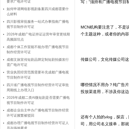
要求广电许可证
写：“须持有广播电视节目
如何申请网络影视剧备案四川成都需要什
么材料
四川影视审批服务一站式办事指南广播电
视节目制作许可证
MCN机构要注意了，不是
个主题这种，或者你的内容
2026年成都广电证持证运营年审变更续期
高频踩坑点
成都个体工作室能不能办理广播电视节目
制作经营许可证
传媒公司，文化传媒公司这
成都文旅宣传短剧品牌定制短剧拍摄发行
需广电许可证
营业执照经营范围需要补充成都广播电视
节目制作许可证
哪些情况不用办？纯广告片
四川省广播电视节目制作经营许可证审批
周期线上办理入口
投放渠道用，不涉及你这边
2026年成都二类AI微短剧是否需要广播电
视节目制作许可证
成都企业自主申办广播电视节目制作经营
许可证频繁被驳回
还有个人拍的vlog，探
成都办理广播电视节目制作经营许可证人
司，用公司名义接单，那就
员与场地要求