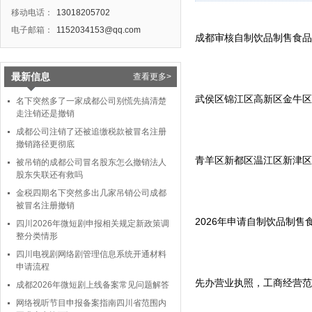
移动电话：
13018205702
电子邮箱：
1152034153@qq.com
成都审核自制饮品制售食品
最新信息
查看更多>
武侯区锦江区高新区金牛区
名下突然多了一家成都公司别慌先搞清楚
走注销还是撤销
成都公司注销了还被追缴税款被冒名注册
撤销路径更彻底
青羊区新都区温江区新津区
被吊销的成都公司冒名股东怎么撤销法人
股东失联还有救吗
金税四期名下突然多出几家吊销公司成都
被冒名注册撤销
2026年申请自制饮品制
四川2026年微短剧申报相关规定新政策调
整分类情形
四川电视剧网络剧管理信息系统开通材料
申请流程
先办营业执照，工商经营
成都2026年微短剧上线备案常见问题解答
网络视听节目申报备案指南四川省范围内