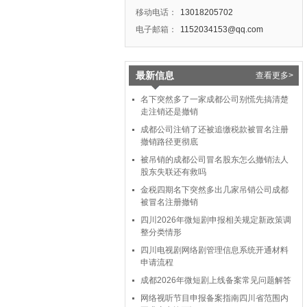
移动电话：
13018205702
电子邮箱：
1152034153@qq.com
最新信息
查看更多>
名下突然多了一家成都公司别慌先搞清楚
走注销还是撤销
成都公司注销了还被追缴税款被冒名注册
撤销路径更彻底
被吊销的成都公司冒名股东怎么撤销法人
股东失联还有救吗
金税四期名下突然多出几家吊销公司成都
被冒名注册撤销
四川2026年微短剧申报相关规定新政策调
整分类情形
四川电视剧网络剧管理信息系统开通材料
申请流程
成都2026年微短剧上线备案常见问题解答
网络视听节目申报备案指南四川省范围内