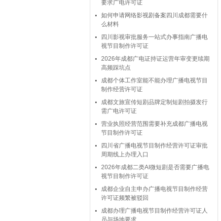
要求广电许可证
如何申请网络影视剧备案四川成都需要什
么材料
四川影视审批服务一站式办事指南广播电
视节目制作许可证
2026年成都广电证持证运营年审变更续期
高频踩坑点
成都个体工作室能不能办理广播电视节目
制作经营许可证
成都文旅宣传短剧品牌定制短剧拍摄发行
需广电许可证
营业执照经营范围需要补充成都广播电视
节目制作许可证
四川省广播电视节目制作经营许可证审批
周期线上办理入口
2026年成都二类AI微短剧是否需要广播电
视节目制作许可证
成都企业自主申办广播电视节目制作经营
许可证频繁被驳回
成都办理广播电视节目制作经营许可证人
员与场地要求