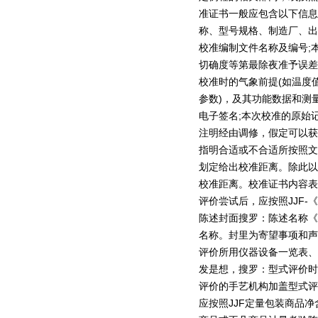
准证书一般应包含以下信息
称、型号规格、制造厂、出
校准编制文件名称及编号;
切确度等第最除夜准予误差
校准时的气象前提(如温度
参数)，及其功能数据和测
电子签名;本次校准的原始
注明经由调修，假定可以获
指明合适或不合适所按照文
划定给出校准距离。除此以
校准距离。校准证书内容表
评价尝试后，应按照JJF
陈述封面搜罗：陈述名称《
名称。封里为寄望事项和声
评价所用仪器设备一览表、
发是想，搜罗：型式评价时
评价的手艺机构加盖型式评
应按照JJF定量包装商品