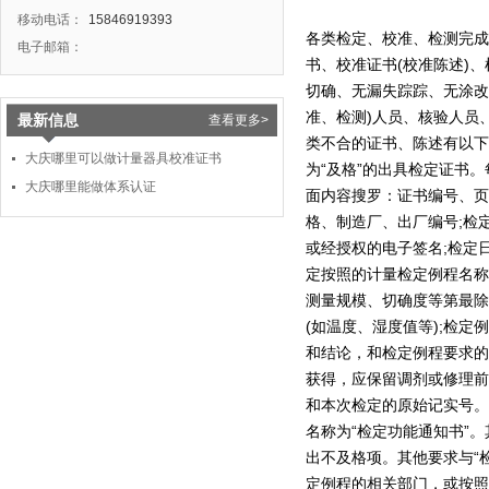
移动电话：
15846919393
各类检定、校准、检测完成
电子邮箱：
书、校准证书(校准陈述)
切确、无漏失踪踪、无涂改
准、检测)人员、核验人员
最新信息
查看更多>
类不合的证书、陈述有以下
大庆哪里可以做计量器具校准证书
为“及格”的出具检定证书
大庆哪里能做体系认证
面内容搜罗：证书编号、页
格、制造厂、出厂编号;检定
或经授权的电子签名;检定
定按照的计量检定例程名称
测量规模、切确度等第最除
(如温度、湿度值等);检
和结论，和检定例程要求的
获得，应保留调剂或修理前
和本次检定的原始记实号。
名称为“检定功能通知书”
出不及格项。其他要求与“
定例程的相关部门，或按照