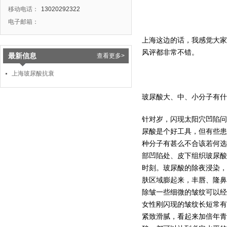
移动电话：
13020292322
电子邮箱：
上海这边的话，我感觉大家
风评都非常不错。
最新信息
查看更多>
上海玻尿酸抗衰
玻尿酸大、中、小分子有什
针对岁，闪现太阳穴凹陷问
尿酸是个好工具，但有些患
种分子有甚么不合该若何选
部凹陷处、皮下组织玻尿酸
时刻。玻尿酸的除夜浸染，
肤区域膨起来，丰唇、隆鼻
除皱一些细微的皱纹可以经
女性刚闪现的皱纹长短常有
紧致滑腻，看起来加倍年青