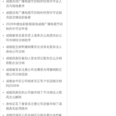
成都办理广播电视节目制作经营许可证人
员与场地要求
成都没有广播电视节目制作经营许可证能
否提交微短剧备案
2026年微短剧新规落地成都广播电视节目
制作许可证申请
成都被冒名股东背上债务怎么免责结合公
司吊销转注销程序
成都提交材料撤销重庆企业冒名股东法人
身份公司注销
成都高新区被别人冒名登记股东怎么注销
搭配企业注销
成都被冒名注册公司去哪里办理撤销附正
规公司注销流程
成都金牛区公司税务非正常户后还能注销
吗2026年
成都高新区的公司被吊销了不注销法人限
高怎么解除
身份证丢了被冒名注册公司还被吊销了成
都真实处理路径
成都武侯区公司吊销不注销后果比你想象